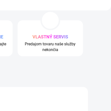
IE
VLASTNÝ SERVIS
ajte
Predajom tovaru naše služby
nekončia
OVINKA
IAC ZA MENEJ