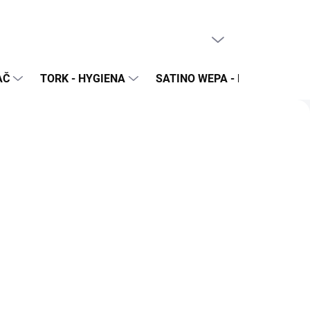
PRÁZDNY KOŠÍK
NÁKUPNÝ
KOŠÍK
AČ
TORK - HYGIENA
SATINO WEPA - NÁPLNE A Z