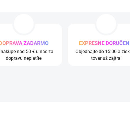
DOPRAVA ZADARMO
EXPRESNE DORUČEN
i nákupe nad 50 € u nás za
Objednajte do 15:00 a získ
dopravu neplatíte
tovar už zajtra!
+ DARČEK ZDARMA
N
AKCIA
V
VIAC ZA MENEJ
ARMO
ZADARMO