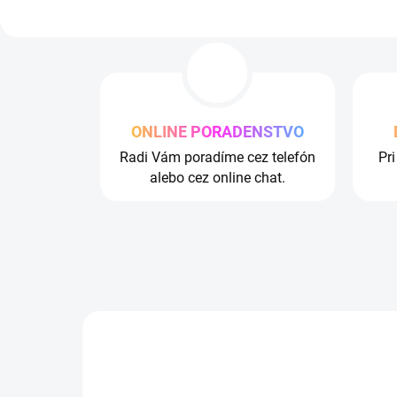
t
n
e
r
S
ONLINE PORADENSTVO
h
Radi Vám poradíme cez telefón
Pr
o
alebo cez online chat.
p
.
s
k
+ DARČEK ZDARMA
NOVINKA
VIAC ZA MENEJ
ZAD