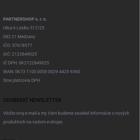
PARTNERSHOP s. r. o.
Ulica k Lesíku 517/25
082 21 Medzany
IČO: 57618577
DIČ: 2122849025
IČ DPH: SK2122849025
IBAN: SK73 1100 0000 0029 4429 9360
Sme platcovia DPH.
ODOBERAŤ NEWSLETTER
Vložte svoj e-mail a my Vám budeme zasielať informácie o nových
produktoch na našom e-shope.