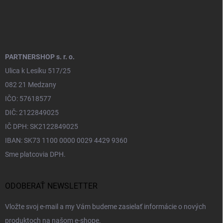
PARTNERSHOP s. r. o.
Ulica k Lesíku 517/25
082 21 Medzany
IČO: 57618577
DIČ: 2122849025
IČ DPH: SK2122849025
IBAN: SK73 1100 0000 0029 4429 9360
Sme platcovia DPH.
ODOBERAŤ NEWSLETTER
Vložte svoj e-mail a my Vám budeme zasielať informácie o nových
produktoch na našom e-shope.