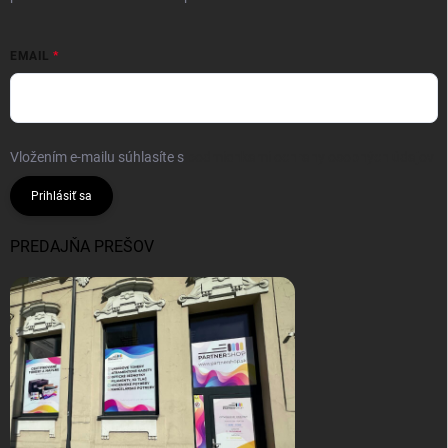
EMAIL
Vložením e-mailu súhlasíte s
podmienkami ochrany osobných údajov
Prihlásiť sa
PREDAJŇA PREŠOV