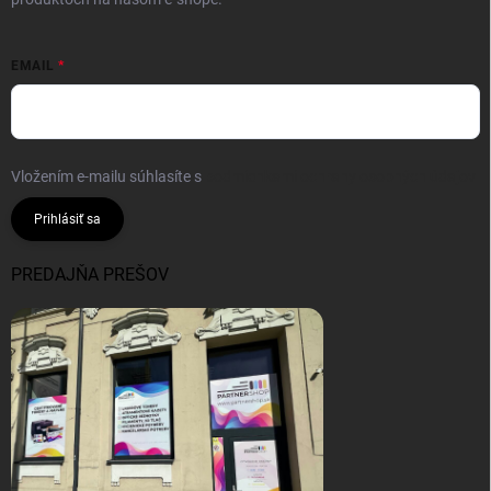
EMAIL
Vložením e-mailu súhlasíte s
podmienkami ochrany osobných údajov
Prihlásiť sa
PREDAJŇA PREŠOV