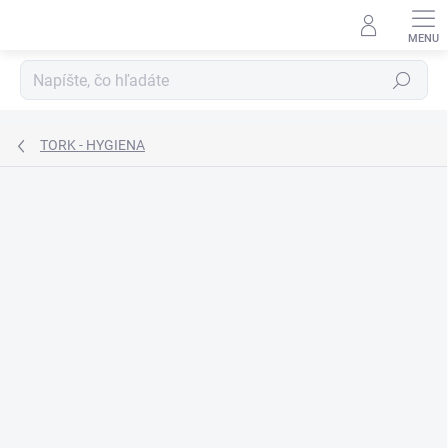
Prejsť
na
obsah
Hľadať
TORK - HYGIENA