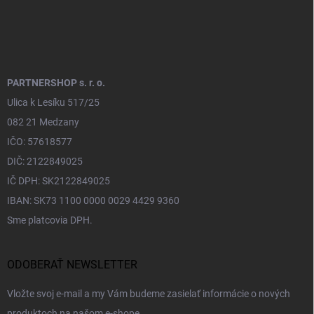
PARTNERSHOP s. r. o.
Ulica k Lesíku 517/25
082 21 Medzany
IČO: 57618577
DIČ: 2122849025
IČ DPH: SK2122849025
IBAN: SK73 1100 0000 0029 4429 9360
Sme platcovia DPH.
ODOBERAŤ NEWSLETTER
Vložte svoj e-mail a my Vám budeme zasielať informácie o nových
produktoch na našom e-shope.