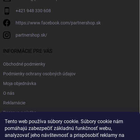
+421 948 330 608
https://www.facebook.com/partnershop.sk
partnershop.sk/
INFORMÁCIE PRE VÁS
Obchodné podmienky
Podmienky ochrany osobných údajov
Moja objednávka
O nás
Reklamácie
Doprava a platba
Tento web používa súbory cookie. Súbory cookie nám
Kontakt
pomáhajú zabezpečiť základnú funkčnosť webu,
Blog
analyzovať jeho návštevnosť a prispôsobiť reklamy na