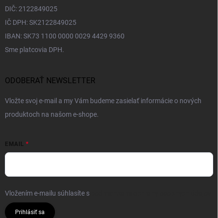
DIČ: 2122849025
IČ DPH: SK2122849025
IBAN: SK73 1100 0000 0029 4429 9360
Sme platcovia DPH.
ODOBERAŤ NEWSLETTER
Vložte svoj e-mail a my Vám budeme zasielať informácie o nových
produktoch na našom e-shope.
EMAIL
Vložením e-mailu súhlasíte s
podmienkami ochrany osobných údajov
Prihlásiť sa