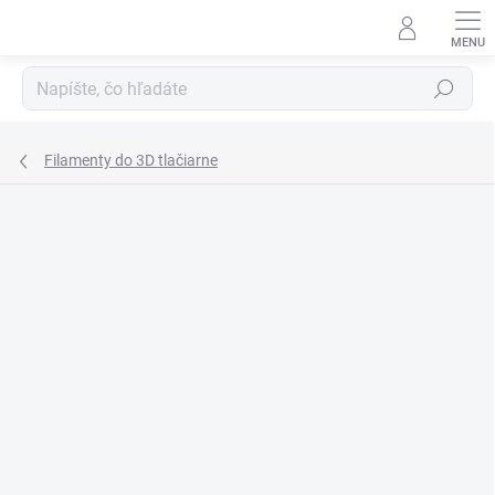
Prejsť
na
obsah
Hľadať
Filamenty do 3D tlačiarne