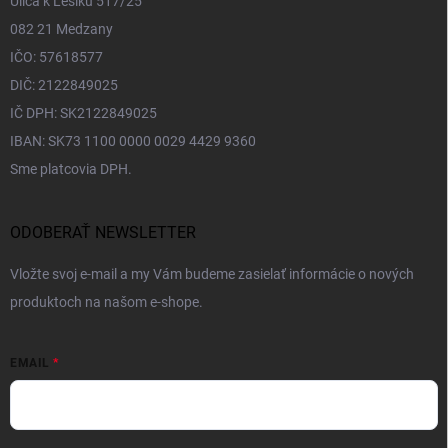
Ulica k Lesíku 517/25
082 21 Medzany
IČO: 57618577
DIČ: 2122849025
IČ DPH: SK2122849025
IBAN: SK73 1100 0000 0029 4429 9360
Sme platcovia DPH.
ODOBERAŤ NEWSLETTER
Vložte svoj e-mail a my Vám budeme zasielať informácie o nových
produktoch na našom e-shope.
EMAIL