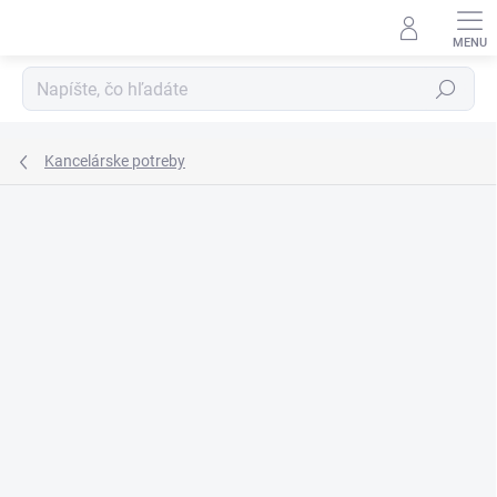
Prejsť
na
obsah
Hľadať
Kancelárske potreby