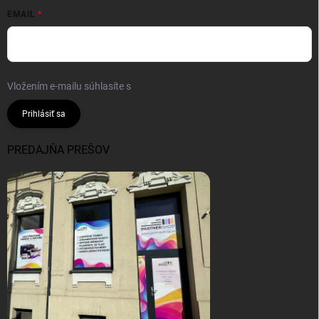
EMAIL
Vložením e-mailu súhlasíte s
podmienkami ochrany osobných údajov
Prihlásiť sa
PREDAJŇA PREŠOV