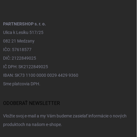
PARTNERSHOP s. r. o.
Ulica k Lesíku 517/25
082 21 Medzany
IČO: 57618577
DIČ: 2122849025
IČ DPH: SK2122849025
IBAN: SK73 1100 0000 0029 4429 9360
Sme platcovia DPH.
ODOBERAŤ NEWSLETTER
Vložte svoj e-mail a my Vám budeme zasielať informácie o nových
produktoch na našom e-shope.