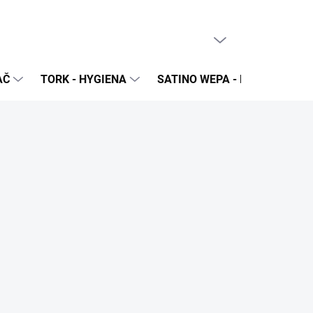
PRÁZDNY KOŠÍK
NÁKUPNÝ
KOŠÍK
AČ
TORK - HYGIENA
SATINO WEPA - NÁPLNE A Z