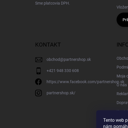
Sme platcovia DPH.
Vložen
Pri
KONTAKT
INF
Obcho
obchod
@
partnershop.sk
Podmi
+421 948 330 608
Moja 
https://www.facebook.com/partnershop.sk
O nás
partnershop.sk/
Rekla
Doprav
Konta
Tento web p
Blog
nám pomáha