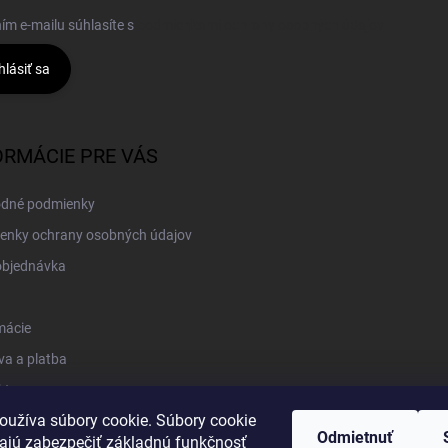
ím e-mailu súhlasíte s
podmienkami ochrany osobných údajov
hlásiť sa
ORMÁCIE PRE VÁS
dné podmienky
enky ochrany osobných údajov
objednávka
mácie
a a platba
kt
oužíva súbory cookie. Súbory cookie
Odmietnuť
jú zabezpečiť základnú funkčnosť