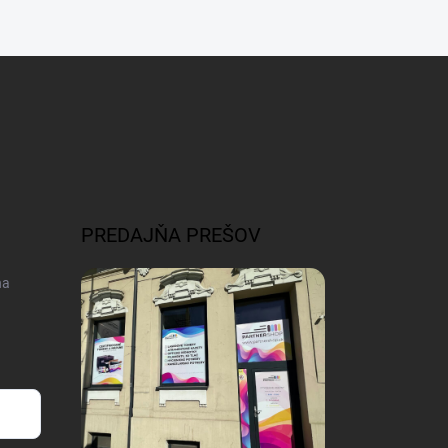
PREDAJŇA PREŠOV
na