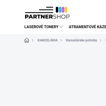
Prejsť
na
obsah
LASEROVÉ TONERY
ATRAMENTOVÉ KAZ
Domov
KANCELÁRIA
Kancelárske potreby