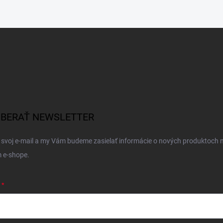
BERAŤ NEWSLETTER
 svoj e-mail a my Vám budeme zasielať informácie o nových produktoch 
 e-shope.