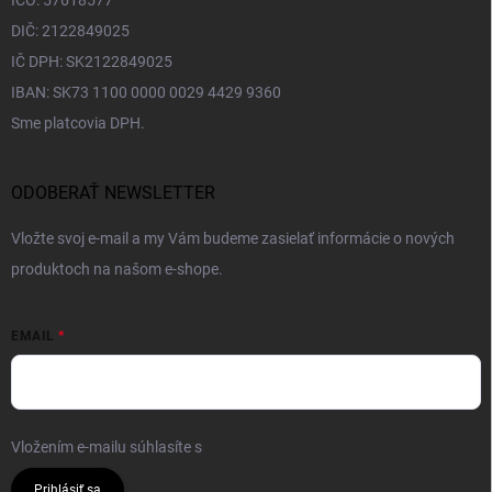
IČO: 57618577
DIČ: 2122849025
IČ DPH: SK2122849025
IBAN: SK73 1100 0000 0029 4429 9360
Sme platcovia DPH.
ODOBERAŤ NEWSLETTER
Vložte svoj e-mail a my Vám budeme zasielať informácie o nových
produktoch na našom e-shope.
EMAIL
Vložením e-mailu súhlasíte s
podmienkami ochrany osobných údajov
Prihlásiť sa