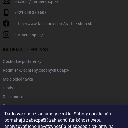
obchod
@
partnershop.sk
+421 948 330 608
https://www.facebook.com/partnershop.sk
partnershop.sk/
INFORMÁCIE PRE VÁS
Obchodné podmienky
Podmienky ochrany osobných údajov
Moja objednávka
O nás
Reklamácie
Doprava a platba
Tento web používa súbory cookie. Súbory cookie nám
Kontakt
pomáhajú zabezpečiť základnú funkčnosť webu,
Blog
analyzovať jeho návštevnosť a prispôsobiť reklamy na