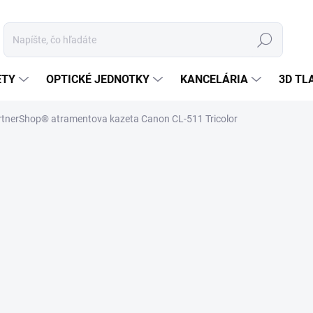
Hľadať
ETY
OPTICKÉ JEDNOTKY
KANCELÁRIA
3D TL
rtnerShop® atramentova kazeta Canon CL-511 Tricolor