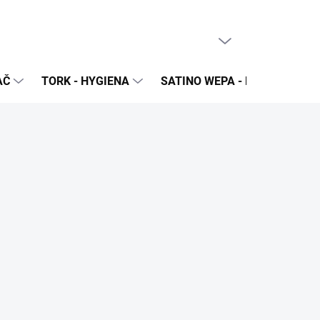
PRÁZDNY KOŠÍK
NÁKUPNÝ
KOŠÍK
AČ
TORK - HYGIENA
SATINO WEPA - NÁPLNE A Z