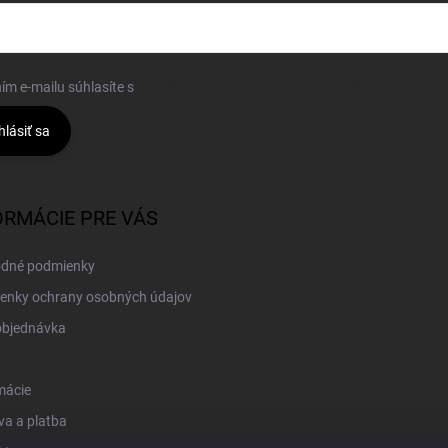
ím e-mailu súhlasíte s
podmienkami ochrany osobných údajov
hlásiť sa
ORMÁCIE PRE VÁS
dné podmienky
enky ochrany osobných údajov
objednávka
mácie
a a platba