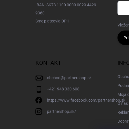
IBAN: SK73 1100 0000 0029 4429
9360
Sme platcovia DPH.
Vložen
Pri
KONTAKT
INF
Obcho
obchod
@
partnershop.sk
Podmi
+421 948 330 608
Moja 
https://www.facebook.com/partnershop.sk
O nás
partnershop.sk/
Rekla
Doprav