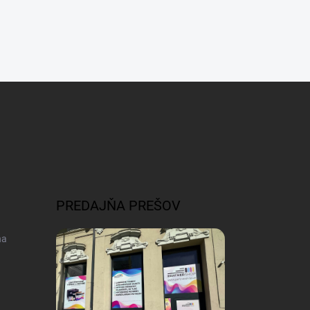
PREDAJŇA PREŠOV
na