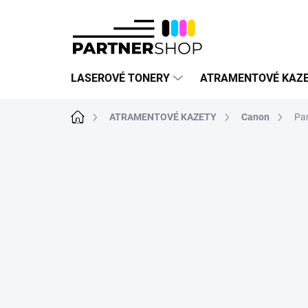
Prejsť
na
obsah
LASEROVÉ TONERY
ATRAMENTOVÉ KAZ
Domov
ATRAMENTOVÉ KAZETY
Canon
Pa