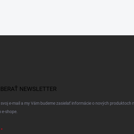
BERAŤ NEWSLETTER
 svoj e-mail a my Vám budeme zasielať informácie o nových produktoch 
 e-shope.