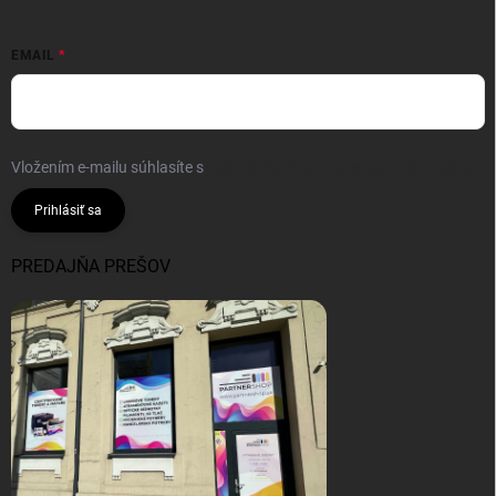
EMAIL
Vložením e-mailu súhlasíte s
podmienkami ochrany osobných údajov
Prihlásiť sa
PREDAJŇA PREŠOV