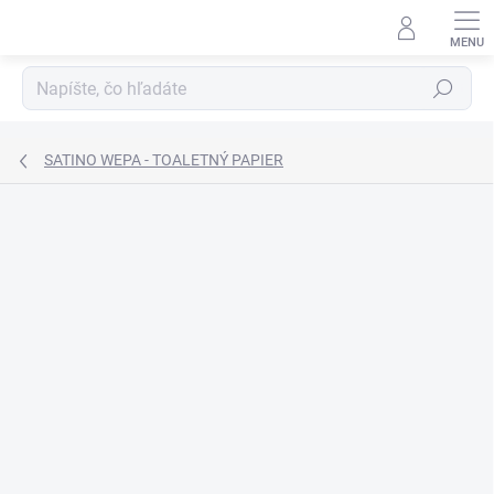
Prejsť
na
obsah
Hľadať
SATINO WEPA - TOALETNÝ PAPIER