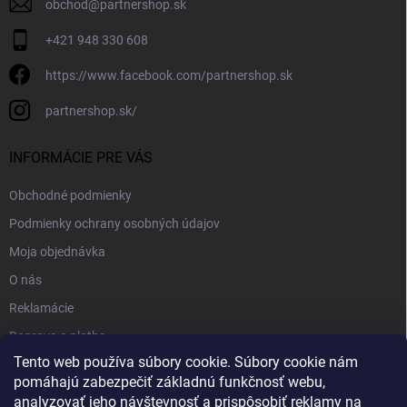
obchod
@
partnershop.sk
+421 948 330 608
https://www.facebook.com/partnershop.sk
partnershop.sk/
INFORMÁCIE PRE VÁS
Obchodné podmienky
Podmienky ochrany osobných údajov
Moja objednávka
O nás
Reklamácie
Doprava a platba
Tento web používa súbory cookie. Súbory cookie nám
Kontakt
pomáhajú zabezpečiť základnú funkčnosť webu,
Blog
analyzovať jeho návštevnosť a prispôsobiť reklamy na