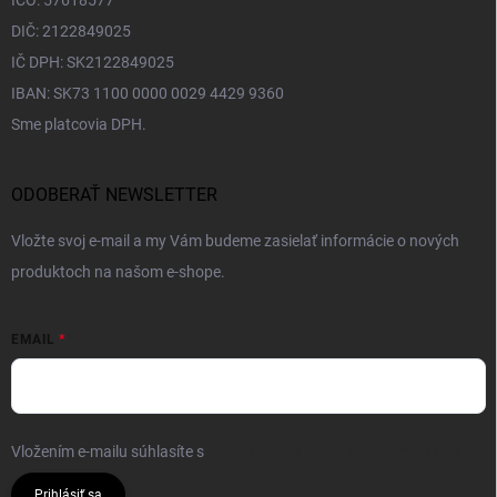
IČO: 57618577
DIČ: 2122849025
IČ DPH: SK2122849025
IBAN: SK73 1100 0000 0029 4429 9360
Sme platcovia DPH.
ODOBERAŤ NEWSLETTER
Vložte svoj e-mail a my Vám budeme zasielať informácie o nových
produktoch na našom e-shope.
EMAIL
Vložením e-mailu súhlasíte s
podmienkami ochrany osobných údajov
Prihlásiť sa