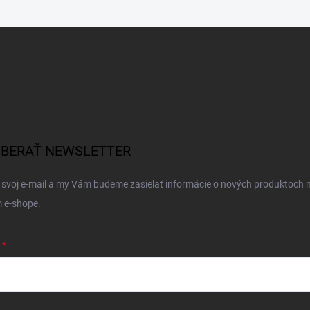
BERAŤ NEWSLETTER
 svoj e-mail a my Vám budeme zasielať informácie o nových produktoch 
 e-shope.