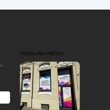
PREDAJŇA PREŠOV
na