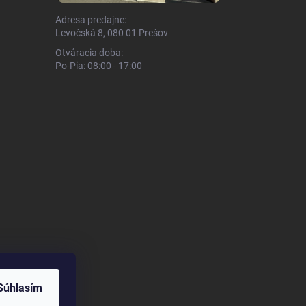
Adresa predajne:
Levočská 8, 080 01 Prešov
Otváracia doba:
Po-Pia: 08:00 - 17:00
Súhlasím