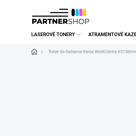
Prejsť
na
obsah
LASEROVÉ TONERY
ATRAMENTOVÉ KAZ
Domov
Toner do tlačiarne Xerox WorkCentre 6515dnm