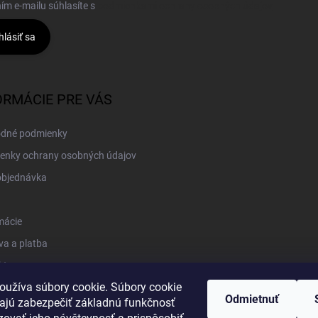
ím e-mailu súhlasíte s
podmienkami ochrany osobných údajov
hlásiť sa
ORMÁCIE PRE VÁS
dné podmienky
enky ochrany osobných údajov
objednávka
mácie
a a platba
kt
oužíva súbory cookie. Súbory cookie
Odmietnuť
jú zabezpečiť základnú funkčnosť