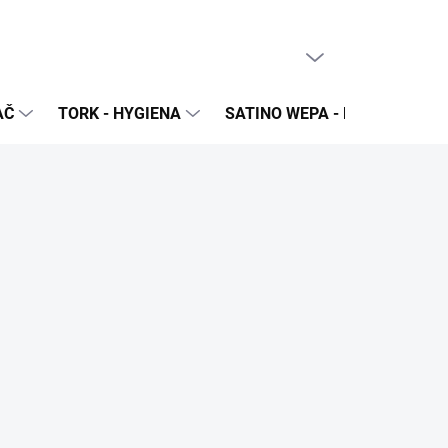
PRÁZDNY KOŠÍK
NÁKUPNÝ
KOŠÍK
AČ
TORK - HYGIENA
SATINO WEPA - NÁPLNE A Z