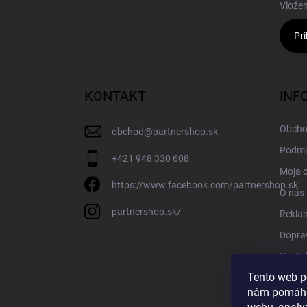
Vložen
Pri
KONTAKT
INF
Obcho
obchod
@
partnershop.sk
Podmi
+421 948 330 608
Moja 
https://www.facebook.com/partnershop.sk
O nás
partnershop.sk/
Rekla
Doprav
Konta
Tento web p
Blog
nám pomáha