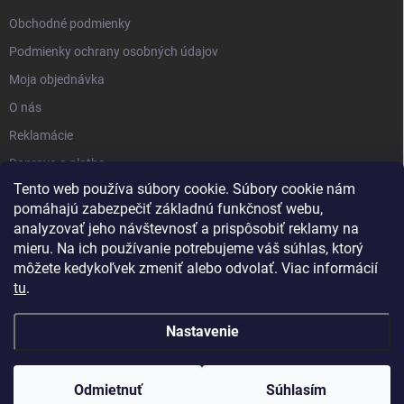
Obchodné podmienky
Podmienky ochrany osobných údajov
Moja objednávka
O nás
Reklamácie
Doprava a platba
Tento web používa súbory cookie. Súbory cookie nám
Kontakt
pomáhajú zabezpečiť základnú funkčnosť webu,
Blog
analyzovať jeho návštevnosť a prispôsobiť reklamy na
mieru. Na ich používanie potrebujeme váš súhlas, ktorý
môžete kedykoľvek zmeniť alebo odvolať. Viac informácií
tu
.
Nastavenie
Copyright 2026
PartnerShop.sk
. Všetky práva vyhradené.
Upraviť
nastavenie cookies
Odmietnuť
Súhlasím