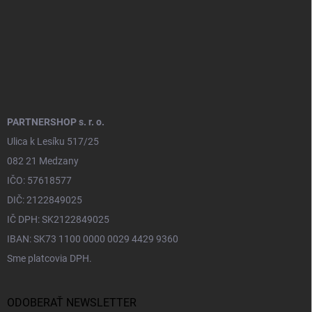
PARTNERSHOP s. r. o.
Ulica k Lesíku 517/25
082 21 Medzany
IČO: 57618577
DIČ: 2122849025
IČ DPH: SK2122849025
IBAN: SK73 1100 0000 0029 4429 9360
Sme platcovia DPH.
ODOBERAŤ NEWSLETTER