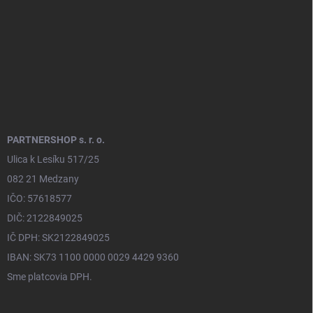
e
PARTNERSHOP s. r. o.
Ulica k Lesíku 517/25
082 21 Medzany
IČO: 57618577
DIČ: 2122849025
IČ DPH: SK2122849025
IBAN: SK73 1100 0000 0029 4429 9360
Sme platcovia DPH.