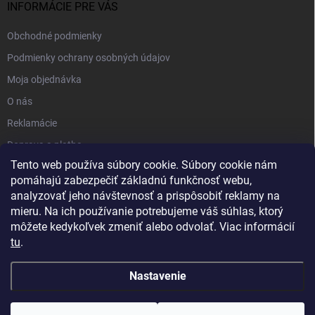
INFORMÁCIE PRE VÁS
Obchodné podmienky
Podmienky ochrany osobných údajov
Moja objednávka
O nás
Reklamácie
Doprava a platba
Tento web používa súbory cookie. Súbory cookie nám
Kontakt
pomáhajú zabezpečiť základnú funkčnosť webu,
Blog
analyzovať jeho návštevnosť a prispôsobiť reklamy na
mieru. Na ich používanie potrebujeme váš súhlas, ktorý
môžete kedykoľvek zmeniť alebo odvolať. Viac informácií
tu
.
Nastavenie
Copyright 2026
PartnerShop.sk
. Všetky práva vyhradené.
Upraviť