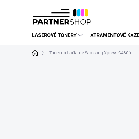
Prejsť
na
obsah
LASEROVÉ TONERY
ATRAMENTOVÉ KAZ
Domov
Toner do tlačiarne Samsung Xpress C480fn