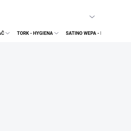
PRÁZDNY KOŠÍK
NÁKUPNÝ
KOŠÍK
AČ
TORK - HYGIENA
SATINO WEPA - NÁPLNE A Z