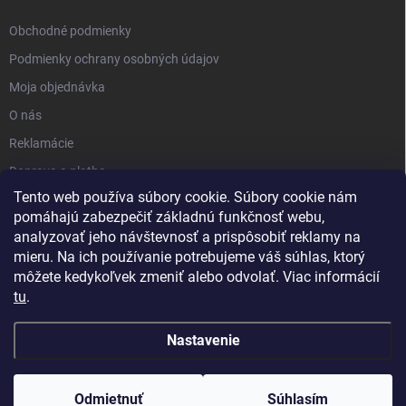
Obchodné podmienky
Podmienky ochrany osobných údajov
Moja objednávka
O nás
Reklamácie
Doprava a platba
Tento web používa súbory cookie. Súbory cookie nám
Kontakt
pomáhajú zabezpečiť základnú funkčnosť webu,
Blog
analyzovať jeho návštevnosť a prispôsobiť reklamy na
mieru. Na ich používanie potrebujeme váš súhlas, ktorý
môžete kedykoľvek zmeniť alebo odvolať. Viac informácií
tu
.
Nastavenie
Copyright 2026
PartnerShop.sk
. Všetky práva vyhradené.
Upraviť
nastavenie cookies
Odmietnuť
Súhlasím