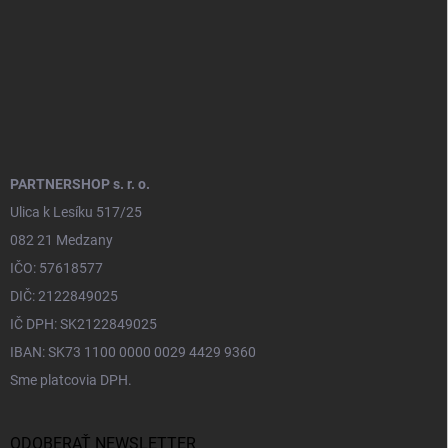
e
PARTNERSHOP s. r. o.
Ulica k Lesíku 517/25
082 21 Medzany
IČO: 57618577
DIČ: 2122849025
IČ DPH: SK2122849025
IBAN: SK73 1100 0000 0029 4429 9360
Sme platcovia DPH.
ODOBERAŤ NEWSLETTER