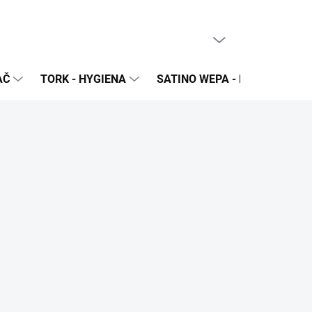
PRÁZDNY KOŠÍK
NÁKUPNÝ
KOŠÍK
AČ
TORK - HYGIENA
SATINO WEPA - NÁPLNE A Z