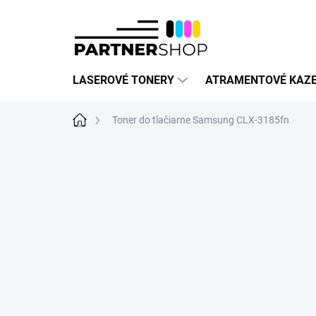
Prejsť
na
obsah
LASEROVÉ TONERY
ATRAMENTOVÉ KAZ
Domov
Toner do tlačiarne Samsung CLX-3185fn