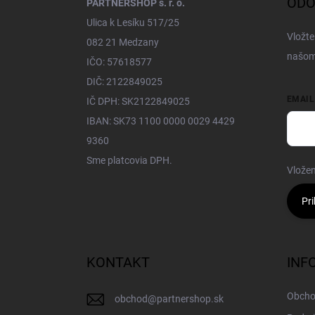
ODO
PARTNERSHOP s. r. o.
Ulica k Lesíku 517/25
Vložte
082 21 Medzany
našom
IČO: 57618577
DIČ: 2122849025
EMAIL
IČ DPH: SK2122849025
IBAN: SK73 1100 0000 0029 4429
9360
Sme platcovia DPH.
Vložen
Pri
KONTAKT
INF
Obcho
obchod
@
partnershop.sk