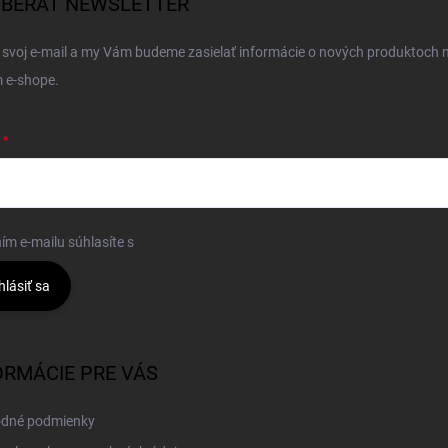
BERAŤ NEWSLETTER
 svoj e-mail a my Vám budeme zasielať informácie o nových produktoch 
 e-shope.
ím e-mailu súhlasíte s
podmienkami ochrany osobných údajov
hlásiť sa
ORMÁCIE PRE VÁS
dné podmienky