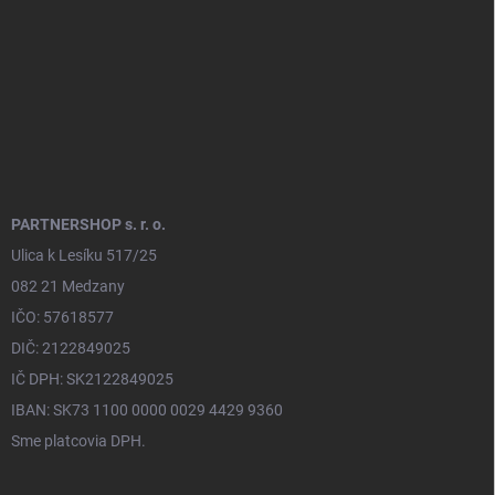
e
PARTNERSHOP s. r. o.
Ulica k Lesíku 517/25
082 21 Medzany
IČO: 57618577
DIČ: 2122849025
IČ DPH: SK2122849025
IBAN: SK73 1100 0000 0029 4429 9360
Sme platcovia DPH.