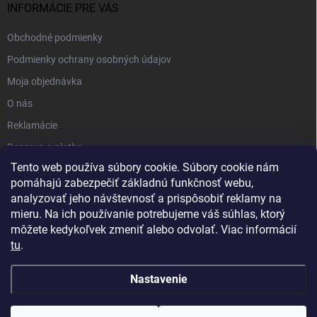
INFORMÁCIE PRE VÁS
Obchodné podmienky
Podmienky ochrany osobných údajov
Moja objednávka
O nás
Reklamácie
Doprava a platba
Tento web používa súbory cookie. Súbory cookie nám
Kontakt
pomáhajú zabezpečiť základnú funkčnosť webu,
Blog
analyzovať jeho návštevnosť a prispôsobiť reklamy na
mieru. Na ich používanie potrebujeme váš súhlas, ktorý
môžete kedykoľvek zmeniť alebo odvolať. Viac informácií
tu
.
Nastavenie
Copyright 2026
PartnerShop.sk
. Všetky práva vyhradené.
Upraviť