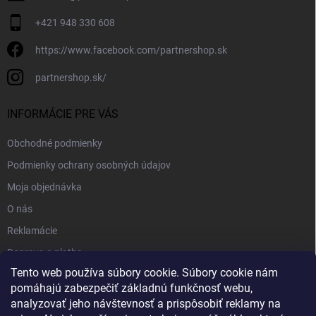
+421 948 330 608
https://www.facebook.com/partnershop.sk
partnershop.sk/
INFORMÁCIE PRE VÁS
Obchodné podmienky
Podmienky ochrany osobných údajov
Moja objednávka
O nás
Reklamácie
Doprava a platba
Tento web používa súbory cookie. Súbory cookie nám
Kontakt
pomáhajú zabezpečiť základnú funkčnosť webu,
Blog
analyzovať jeho návštevnosť a prispôsobiť reklamy na