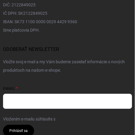
DIČ: 2122849025
IČ DPH: SK2122849025
IBAN: SK73 1100 0000 0029 4429 9360
Sme platcovia DPH.
ODOBERAŤ NEWSLETTER
Vložte svoj e-mail a my Vám budeme zasielať informácie o nových
produktoch na našom e-shope.
EMAIL
Vložením e-mailu súhlasíte s
podmienkami ochrany osobných údajov
Prihlásiť sa