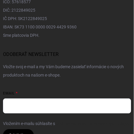
IČO: 57618577
DIČ: 2122849025
IČ DPH: SK2122849025
IBAN: SK73 1100 0000 0029 4429 9360
Sme platcovia DPH.
ODOBERAŤ NEWSLETTER
Vložte svoj e-mail a my Vám budeme zasielať informácie o nových
produktoch na našom e-shope.
EMAIL
Vložením e-mailu súhlasíte s
podmienkami ochrany osobných údajov