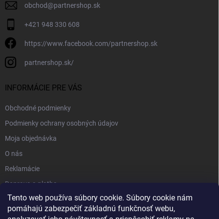
obchod
@
partnershop.sk
+421 948 330 608
https://www.facebook.com/partnershop.sk
partnershop.sk/
INFORMÁCIE PRE VÁS
Obchodné podmienky
Podmienky ochrany osobných údajov
Moja objednávka
O nás
Reklamácie
Doprava a platba
Tento web používa súbory cookie. Súbory cookie nám
Kontakt
pomáhajú zabezpečiť základnú funkčnosť webu,
Blog