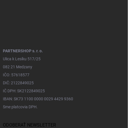
PARTNERSHOP s. r. o.
Ulica k Lesíku 517/25
082 21 Medzany
IČO: 57618577
DIČ: 2122849025
IČ DPH: SK2122849025
IBAN: SK73 1100 0000 0029 4429 9360
Sme platcovia DPH.
ODOBERAŤ NEWSLETTER