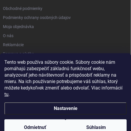
Obchodné podmienky
Podmienky ochrany osobných údajov
Moja objednávka
O nás
Reklamácie
Doprava a platba
Tento web používa súbory cookie. Súbory cookie nám
Kontakt
pomáhajú zabezpečiť základnú funkčnosť webu,
Blog
analyzovať jeho návštevnosť a prispôsobiť reklamy na
mieru. Na ich používanie potrebujeme váš súhlas, ktorý
môžete kedykoľvek zmeniť alebo odvolať. Viac informácií
tu
.
Nastavenie
Copyright 2026
PartnerShop.sk
. Všetky práva vyhradené.
Upraviť
nastavenie cookies
Odmietnuť
Súhlasím