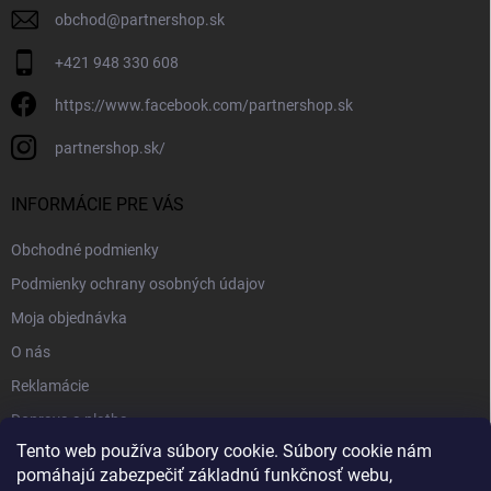
obchod
@
partnershop.sk
+421 948 330 608
https://www.facebook.com/partnershop.sk
partnershop.sk/
INFORMÁCIE PRE VÁS
Obchodné podmienky
Podmienky ochrany osobných údajov
Moja objednávka
O nás
Reklamácie
Doprava a platba
Tento web používa súbory cookie. Súbory cookie nám
Kontakt
pomáhajú zabezpečiť základnú funkčnosť webu,
Blog