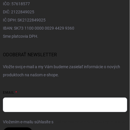
IČO: 57618577
DIČ: 2122849025
IČ DPH: SK2122849025
IBAN: SK73 1100 0000 0029 4429 9360
Sme platcovia DPH.
ODOBERAŤ NEWSLETTER
Vložte svoj e-mail a my Vám budeme zasielať informácie o nových
produktoch na našom e-shope.
EMAIL
Vložením e-mailu súhlasíte s
podmienkami ochrany osobných údajov