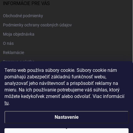
INFORMÁCIE PRE VÁS
Obchodné podmienky
Podmienky ochrany osobných údajov
Moja objednávka
O nás
Reklamácie
Doprava a platba
Tento web používa súbory cookie. Súbory cookie nám
Kontakt
pomáhajú zabezpečiť základnú funkčnosť webu,
Blog
analyzovať jeho návštevnosť a prispôsobiť reklamy na
mieru. Na ich používanie potrebujeme váš súhlas, ktorý
môžete kedykoľvek zmeniť alebo odvolať. Viac informácií
tu
.
Nastavenie
Copyright 2026
PartnerShop.sk
. Všetky práva vyhradené.
Upraviť