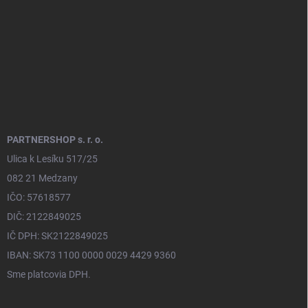
e
PARTNERSHOP s. r. o.
Ulica k Lesíku 517/25
082 21 Medzany
IČO: 57618577
DIČ: 2122849025
IČ DPH: SK2122849025
IBAN: SK73 1100 0000 0029 4429 9360
Sme platcovia DPH.