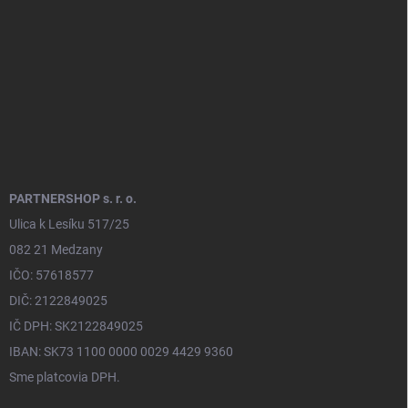
i
e
PARTNERSHOP s. r. o.
Ulica k Lesíku 517/25
082 21 Medzany
IČO: 57618577
DIČ: 2122849025
IČ DPH: SK2122849025
IBAN: SK73 1100 0000 0029 4429 9360
Sme platcovia DPH.