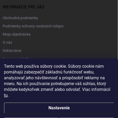
INFORMÁCIE PRE VÁS
Obchodné podmienky
Podmienky ochrany osobných údajov
Moja objednávka
O nás
Reklamácie
Doprava a platba
Tento web používa súbory cookie. Súbory cookie nám
Kontakt
pomáhajú zabezpečiť základnú funkčnosť webu,
Blog
analyzovať jeho návštevnosť a prispôsobiť reklamy na
mieru. Na ich používanie potrebujeme váš súhlas, ktorý
môžete kedykoľvek zmeniť alebo odvolať. Viac informácií
tu
.
Nastavenie