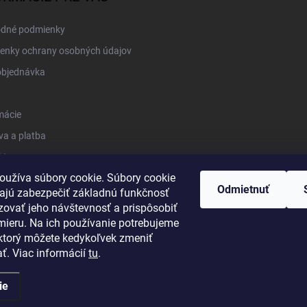
dné podmienky
enky ochrany osobných údajov
objednávka
mácie
a a platba
kt
oužíva súbory cookie. Súbory cookie
Odmietnuť
jú zabezpečiť základnú funkčnosť
zovať jeho návštevnosť a prispôsobiť
mieru. Na ich používanie potrebujeme
 ktorý môžete kedykoľvek zmeniť
ť. Viac informácií
tu
.
ie
né.
Upraviť nastavenie cookies