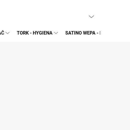
PRÁZDNY KOŠÍK
NÁKUPNÝ
KOŠÍK
AČ
TORK - HYGIENA
SATINO WEPA - NÁPLNE A Z