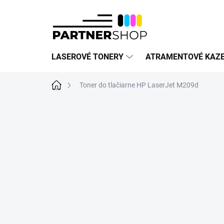
Prejsť
na
obsah
LASEROVÉ TONERY
ATRAMENTOVÉ KAZ
Domov
Toner do tlačiarne HP LaserJet M209d