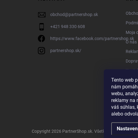
Obcho
obchod
@
partnershop.sk
Podmi
+421 948 330 608
Moja 
https://www.facebook.com/partnershop.sk
O nás
partnershop.sk/
Rekla
Doprav
Konta
Tento web p
Blog
nám pomáha
webu, analy
reklamy na 
váš súhlas,
alebo odvola
Nastaven
Copyright 2026
PartnerShop.sk
. Všetky práva vyhrade