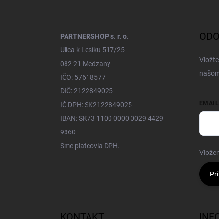
i
e
ODO
PARTNERSHOP s. r. o.
Ulica k Lesíku 517/25
Vložte
082 21 Medzany
našom
IČO: 57618577
DIČ: 2122849025
EMAIL
IČ DPH: SK2122849025
IBAN: SK73 1100 0000 0029 4429
9360
Sme platcovia DPH.
Vložen
Pri
KONTAKT
INF