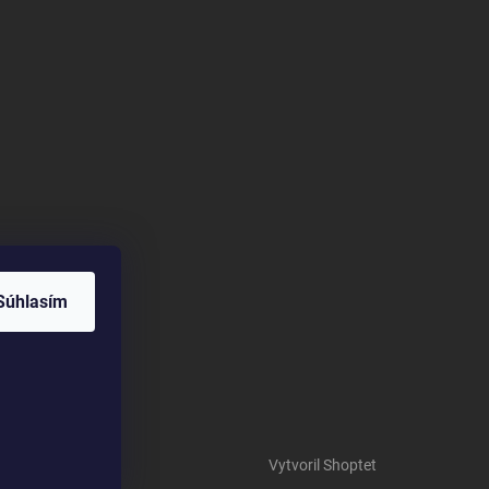
Súhlasím
Vytvoril Shoptet