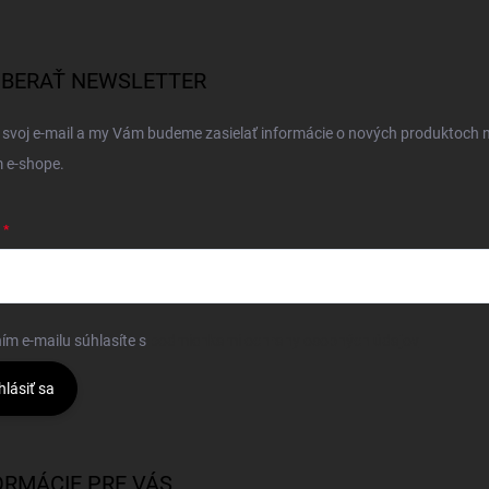
BERAŤ NEWSLETTER
 svoj e-mail a my Vám budeme zasielať informácie o nových produktoch 
 e-shope.
ím e-mailu súhlasíte s
podmienkami ochrany osobných údajov
hlásiť sa
ORMÁCIE PRE VÁS