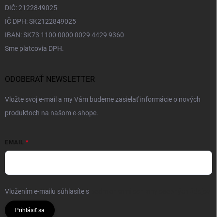
DIČ: 2122849025
IČ DPH: SK2122849025
IBAN: SK73 1100 0000 0029 4429 9360
Sme platcovia DPH.
ODOBERAŤ NEWSLETTER
Vložte svoj e-mail a my Vám budeme zasielať informácie o nových
produktoch na našom e-shope.
EMAIL
Vložením e-mailu súhlasíte s
podmienkami ochrany osobných údajov
Prihlásiť sa