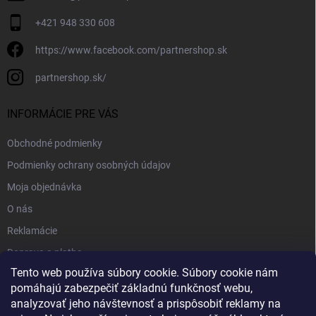
+421 948 330 608
https://www.facebook.com/partnershop.sk
partnershop.sk/
INFORMÁCIE PRE VÁS
Obchodné podmienky
Podmienky ochrany osobných údajov
Moja objednávka
O nás
Reklamácie
Doprava a platba
Tento web používa súbory cookie. Súbory cookie nám
Kontakt
pomáhajú zabezpečiť základnú funkčnosť webu,
Blog
analyzovať jeho návštevnosť a prispôsobiť reklamy na