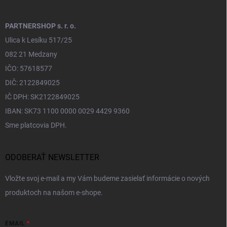
PARTNERSHOP s. r. o.
Ulica k Lesíku 517/25
082 21 Medzany
IČO: 57618577
DIČ: 2122849025
IČ DPH: SK2122849025
IBAN: SK73 1100 0000 0029 4429 9360
Sme platcovia DPH.
ODOBERAŤ NEWSLETTER
Vložte svoj e-mail a my Vám budeme zasielať informácie o nových
produktoch na našom e-shope.
EMAIL