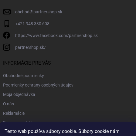
obchod
@
partnershop.sk
+421 948 330 608
https://www.facebook.com/partnershop.sk
partnershop.sk/
INFORMÁCIE PRE VÁS
Obchodné podmienky
Podmienky ochrany osobných údajov
Moja objednávka
O nás
Reklamácie
Doprava a platba
Tento web používa súbory cookie. Súbory cookie nám
Kontakt