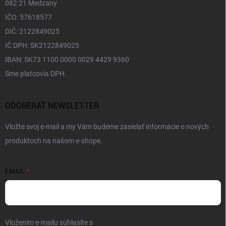
082 21 Medzany
IČO: 57618577
DIČ: 2122849025
IČ DPH: SK2122849025
IBAN: SK73 1100 0000 0029 4429 9360
Sme platcovia DPH.
ODOBERAŤ NEWSLETTER
Vložte svoj e-mail a my Vám budeme zasielať informácie o nových
produktoch na našom e-shope.
EMAIL
Vložením e-mailu súhlasíte s
podmienkami ochrany osobných údajov