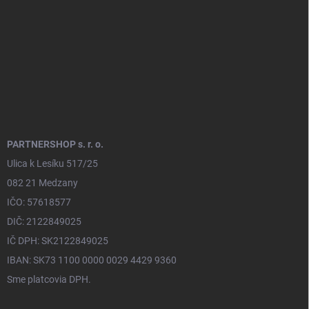
i
e
PARTNERSHOP s. r. o.
Ulica k Lesíku 517/25
082 21 Medzany
IČO: 57618577
DIČ: 2122849025
IČ DPH: SK2122849025
IBAN: SK73 1100 0000 0029 4429 9360
Sme platcovia DPH.