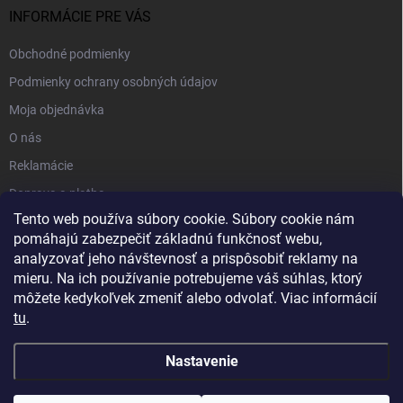
INFORMÁCIE PRE VÁS
Obchodné podmienky
Podmienky ochrany osobných údajov
Moja objednávka
O nás
Reklamácie
Doprava a platba
Tento web používa súbory cookie. Súbory cookie nám
Kontakt
pomáhajú zabezpečiť základnú funkčnosť webu,
Blog
analyzovať jeho návštevnosť a prispôsobiť reklamy na
mieru. Na ich používanie potrebujeme váš súhlas, ktorý
môžete kedykoľvek zmeniť alebo odvolať. Viac informácií
tu
.
Nastavenie
Copyright 2026
PartnerShop.sk
. Všetky práva vyhradené.
Upraviť