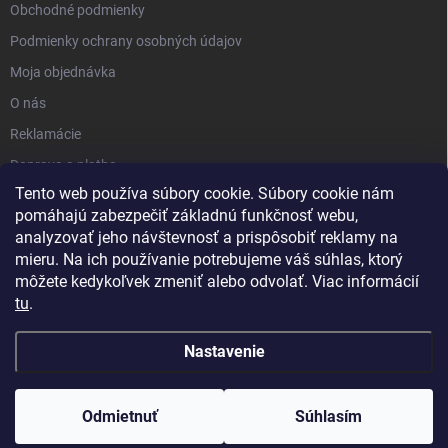
Obchodné podmienky
Podmienky ochrany osobných údajov
Moja objednávka
O nás
Reklamácie
Doprava a platba
Tento web používa súbory cookie. Súbory cookie nám
Kontakt
pomáhajú zabezpečiť základnú funkčnosť webu,
Blog
analyzovať jeho návštevnosť a prispôsobiť reklamy na
mieru. Na ich používanie potrebujeme váš súhlas, ktorý
môžete kedykoľvek zmeniť alebo odvolať. Viac informácií
tu
.
Nastavenie
Copyright 2026
PartnerShop.sk
. Všetky práva vyhradené.
Upraviť
nastavenie cookies
Odmietnuť
Súhlasím
Vytvoril Shoptet