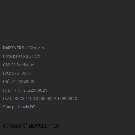
PARTNERSHOP s. r. o.
Ulica k Lesíku 517/25
082 21 Medzany
IČO: 57618577
DIČ: 2122849025
IČ DPH: SK2122849025
IBAN: SK73 1100 0000 0029 4429 9360
Sme platcovia DPH.
ODOBERAŤ NEWSLETTER