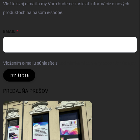
Vložte svoj e-mail a my Vám budeme zasielať informácie o nových
produktoch na našom e-shope.
EMAIL
Vložením e-mailu súhlasíte s
podmienkami ochrany osobných údajov
Prihlásiť sa
PREDAJŇA PREŠOV