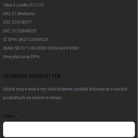
Ulica k Lesíku 517/25
082 21 Medzany
IČO: 57618577
DIČ: 2122849025
IČ DPH: SK2122849025
IBAN: SK73 1100 0000 0029 4429 9360
Sme platcovia DPH.
ODOBERAŤ NEWSLETTER
Vložte svoj e-mail a my Vám budeme zasielať informácie o nových
produktoch na našom e-shope.
EMAIL