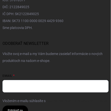
IČO: 57618577
DIČ: 2122849025
IČ DPH: SK2122849025
IBAN: SK73 1100 0000 0029 4429 9360
Sme platcovia DPH.
ODOBERAŤ NEWSLETTER
Vložte svoj e-mail a my Vám budeme zasielať informácie o nových
produktoch na našom e-shope.
EMAIL
Vložením e-mailu súhlasíte s
podmienkami ochrany osobných údajov
Prihlásiť sa