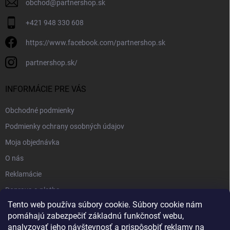
obchod
@
partnershop.sk
+421 948 330 608
https://www.facebook.com/partnershop.sk
partnershop.sk/
INFORMÁCIE PRE VÁS
Obchodné podmienky
Podmienky ochrany osobných údajov
Moja objednávka
O nás
Reklamácie
Doprava a platba
Tento web používa súbory cookie. Súbory cookie nám
Kontakt
pomáhajú zabezpečiť základnú funkčnosť webu,
Blog
analyzovať jeho návštevnosť a prispôsobiť reklamy na