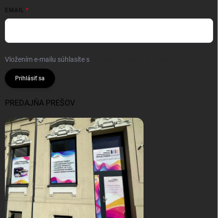
EMAIL
Vložením e-mailu súhlasíte s
podmienkami ochrany osobných údajov
Prihlásiť sa
PREDAJŇA PREŠOV