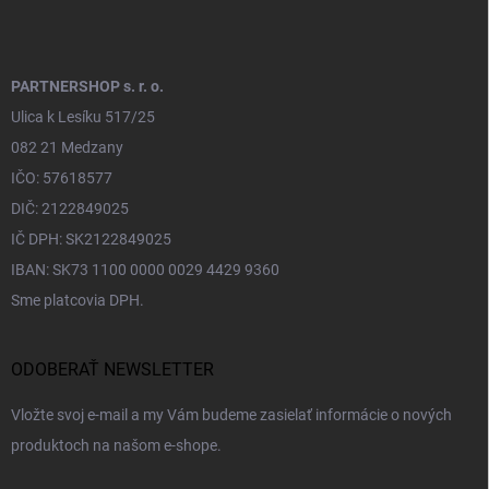
PARTNERSHOP s. r. o.
Ulica k Lesíku 517/25
082 21 Medzany
IČO: 57618577
DIČ: 2122849025
IČ DPH: SK2122849025
IBAN: SK73 1100 0000 0029 4429 9360
Sme platcovia DPH.
ODOBERAŤ NEWSLETTER
Vložte svoj e-mail a my Vám budeme zasielať informácie o nových
produktoch na našom e-shope.