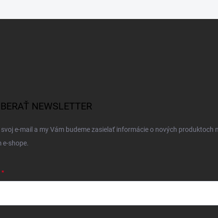
BERAŤ NEWSLETTER
 svoj e-mail a my Vám budeme zasielať informácie o nových produktoch 
 e-shope.