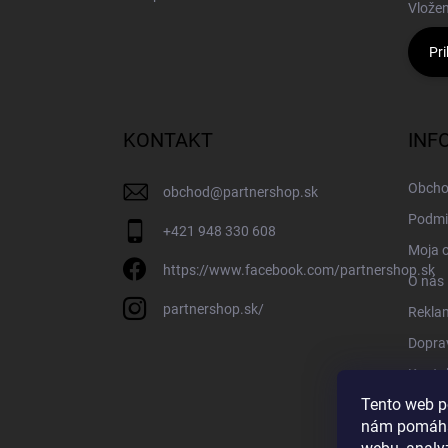
Vložen
Pri
KONTAKT
INF
Obcho
obchod
@
partnershop.sk
Podmi
+421 948 330 608
Moja 
https://www.facebook.com/partnershop.sk
O nás
partnershop.sk/
Rekla
Doprav
Konta
Tento web p
Blog
nám pomáha