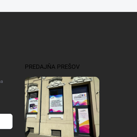
PREDAJŇA PREŠOV
na