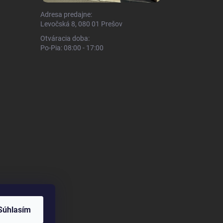
Adresa predajne:
Levočská 8, 080 01 Prešov
Otváracia doba:
Po-Pia: 08:00 - 17:00
Súhlasím