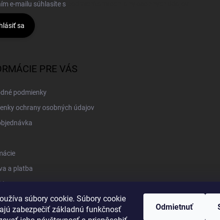
ím e-mailu súhlasíte s
podmienkami ochrany osobných údajov
hlásiť sa
ORMÁCIE PRE VÁS
dné podmienky
enky ochrany osobných údajov
objednávka
mácie
a a platba
kt
oužíva súbory cookie. Súbory cookie
Odmietnuť
jú zabezpečiť základnú funkčnosť