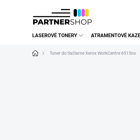
Prejsť
na
obsah
LASEROVÉ TONERY
ATRAMENTOVÉ KAZ
Domov
Toner do tlačiarne Xerox WorkCentre 6515ns