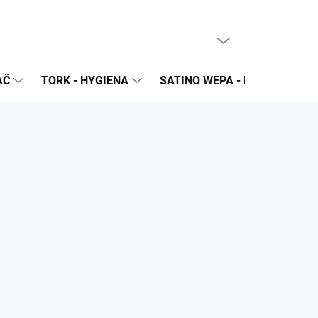
PRÁZDNY KOŠÍK
NÁKUPNÝ
KOŠÍK
AČ
TORK - HYGIENA
SATINO WEPA - NÁPLNE A Z