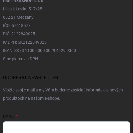
PARTNERSHOP s. r. o.
Ulica k Lesíku 517/25
082 21 Medzany
IČO: 57618577
DIČ: 2122849025
IČ DPH: SK2122849025
IBAN: SK73 1100 0000 0029 4429 9360
Sme platcovia DPH.
ODOBERAŤ NEWSLETTER
Vložte svoj e-mail a my Vám budeme zasielať informácie o nových
produktoch na našom e-shope.
EMAIL