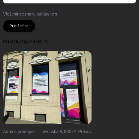
Vložením e-mailu súhlasíte s
podmienkami ochrany osobných údajov
Prihlásiť sa
PREDAJŇA PREŠOV
Adresa predajne:
Levočská 8, 080 01 Prešov