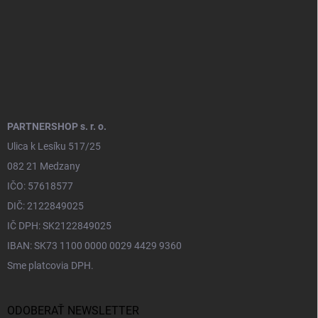
PARTNERSHOP s. r. o.
Ulica k Lesíku 517/25
082 21 Medzany
IČO: 57618577
DIČ: 2122849025
IČ DPH: SK2122849025
IBAN: SK73 1100 0000 0029 4429 9360
Sme platcovia DPH.
ODOBERAŤ NEWSLETTER