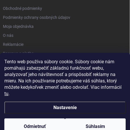
Obchodné podmienky
Podmienky ochrany osobných údajov
Moja objednávka
O nás
Reklamácie
Doprava a platba
Tento web používa súbory cookie. Súbory cookie nám
Kontakt
pomáhajú zabezpečiť základnú funkčnosť webu,
Blog
analyzovať jeho návštevnosť a prispôsobiť reklamy na
mieru. Na ich používanie potrebujeme váš súhlas, ktorý
môžete kedykoľvek zmeniť alebo odvolať. Viac informácií
tu
.
Nastavenie
Copyright 2026
PartnerShop.sk
. Všetky práva vyhradené.
Upraviť
nastavenie cookies
Odmietnuť
Súhlasím