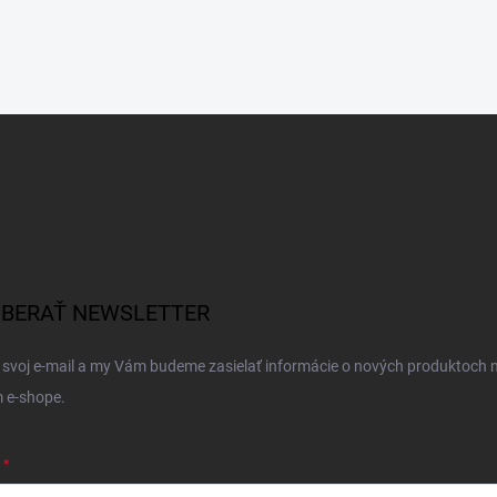
BERAŤ NEWSLETTER
 svoj e-mail a my Vám budeme zasielať informácie o nových produktoch 
 e-shope.