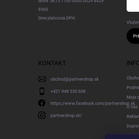
IBAN: SK73 1100 0000 0029 4429
9360
Sme platcovia DPH.
Vložen
Pri
KONTAKT
INF
Obcho
obchod
@
partnershop.sk
Podmi
+421 948 330 608
Moja 
https://www.facebook.com/partnershop.sk
O nás
partnershop.sk/
Rekla
Doprav
Konta