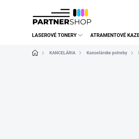
Prejsť
na
obsah
LASEROVÉ TONERY
ATRAMENTOVÉ KAZ
Domov
KANCELÁRIA
Kancelárske potreby