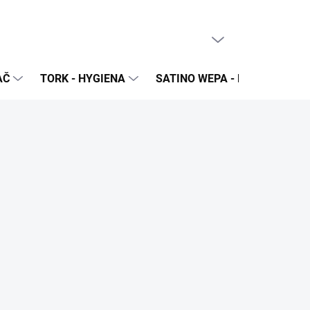
PRÁZDNY KOŠÍK
NÁKUPNÝ
KOŠÍK
AČ
TORK - HYGIENA
SATINO WEPA - NÁPLNE A Z