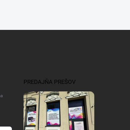
PREDAJŇA PREŠOV
na