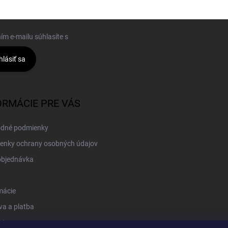
ím e-mailu súhlasíte s
podmienkami ochrany osobných údajov
hlásiť sa
ORMÁCIE PRE VÁS
dné podmienky
enky ochrany osobných údajov
objednávka
mácie
a a platba
kt