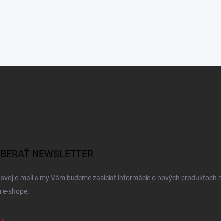
BERAŤ NEWSLETTER
 svoj e-mail a my Vám budeme zasielať informácie o nových produktoch 
 e-shope.