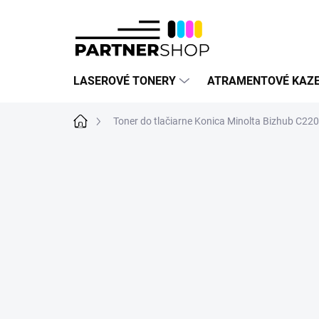
Prejsť
na
obsah
LASEROVÉ TONERY
ATRAMENTOVÉ KAZ
Domov
Toner do tlačiarne Konica Minolta Bizhub C220