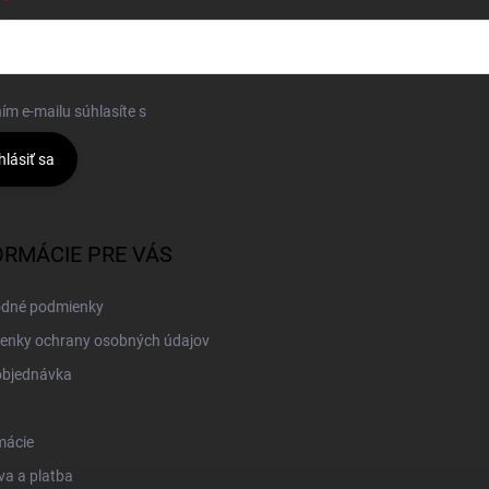
ím e-mailu súhlasíte s
podmienkami ochrany osobných údajov
hlásiť sa
ORMÁCIE PRE VÁS
dné podmienky
enky ochrany osobných údajov
objednávka
mácie
a a platba