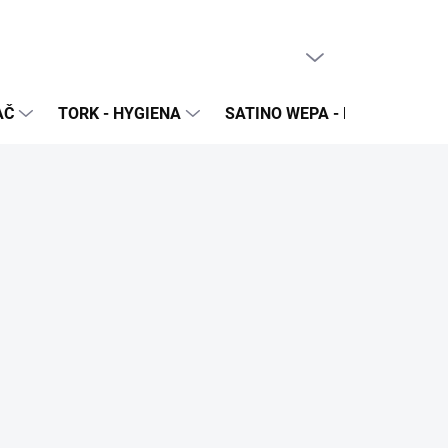
PRÁZDNY KOŠÍK
NÁKUPNÝ
KOŠÍK
AČ
TORK - HYGIENA
SATINO WEPA - NÁPLNE A Z