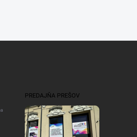
PREDAJŇA PREŠOV
na