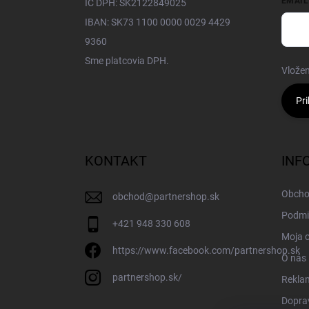
EMAIL
IČ DPH: SK2122849025
IBAN: SK73 1100 0000 0029 4429
9360
Sme platcovia DPH.
Vložen
Pri
KONTAKT
INF
Obcho
obchod
@
partnershop.sk
Podmi
+421 948 330 608
Moja 
https://www.facebook.com/partnershop.sk
O nás
partnershop.sk/
Rekla
Doprav