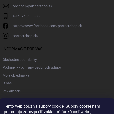
obchod
@
partnershop.sk
+421 948 330 608
https://www.facebook.com/partnershop.sk
partnershop.sk/
INFORMÁCIE PRE VÁS
Obchodné podmienky
Podmienky ochrany osobných údajov
Moja objednávka
O nás
Reklamácie
Doprava a platba
Tento web používa súbory cookie. Súbory cookie nám
Kontakt
pomáhajú zabezpečiť základnú funkčnosť webu,