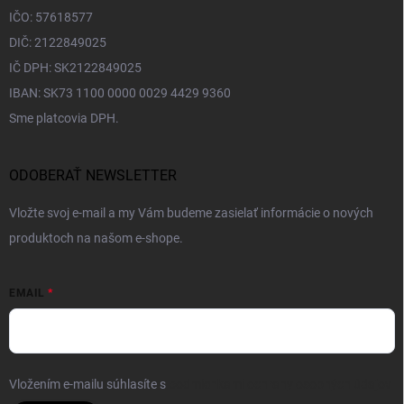
IČO: 57618577
DIČ: 2122849025
IČ DPH: SK2122849025
IBAN: SK73 1100 0000 0029 4429 9360
Sme platcovia DPH.
ODOBERAŤ NEWSLETTER
Vložte svoj e-mail a my Vám budeme zasielať informácie o nových
produktoch na našom e-shope.
EMAIL
Vložením e-mailu súhlasíte s
podmienkami ochrany osobných údajov