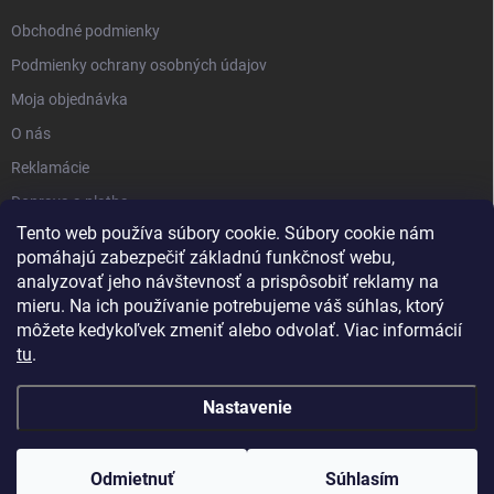
Obchodné podmienky
Podmienky ochrany osobných údajov
Moja objednávka
O nás
Reklamácie
Doprava a platba
Tento web používa súbory cookie. Súbory cookie nám
Kontakt
pomáhajú zabezpečiť základnú funkčnosť webu,
Blog
analyzovať jeho návštevnosť a prispôsobiť reklamy na
mieru. Na ich používanie potrebujeme váš súhlas, ktorý
môžete kedykoľvek zmeniť alebo odvolať. Viac informácií
tu
.
Nastavenie
Copyright 2026
PartnerShop.sk
. Všetky práva vyhradené.
Upraviť
nastavenie cookies
Odmietnuť
Súhlasím