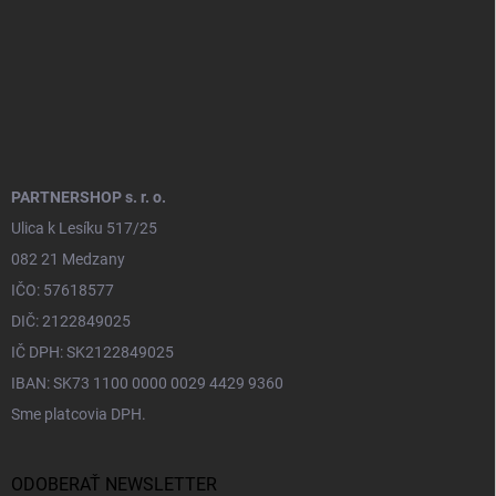
PARTNERSHOP s. r. o.
Ulica k Lesíku 517/25
082 21 Medzany
IČO: 57618577
DIČ: 2122849025
IČ DPH: SK2122849025
IBAN: SK73 1100 0000 0029 4429 9360
Sme platcovia DPH.
ODOBERAŤ NEWSLETTER