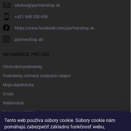
obchod
@
partnershop.sk
+421 948 330 608
https://www.facebook.com/partnershop.sk
partnershop.sk/
INFORMÁCIE PRE VÁS
Obchodné podmienky
Podmienky ochrany osobných údajov
Moja objednávka
O nás
Reklamácie
Doprava a platba
Tento web používa súbory cookie. Súbory cookie nám
Kontakt
pomáhajú zabezpečiť základnú funkčnosť webu,
Blog