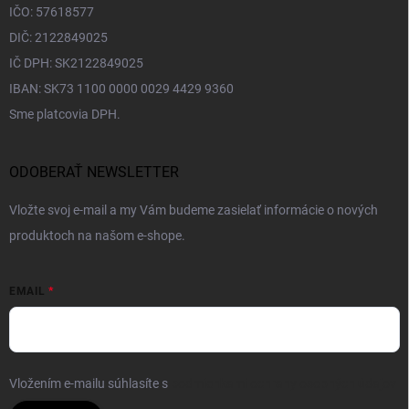
IČO: 57618577
DIČ: 2122849025
IČ DPH: SK2122849025
IBAN: SK73 1100 0000 0029 4429 9360
Sme platcovia DPH.
ODOBERAŤ NEWSLETTER
Vložte svoj e-mail a my Vám budeme zasielať informácie o nových
produktoch na našom e-shope.
EMAIL
Vložením e-mailu súhlasíte s
podmienkami ochrany osobných údajov