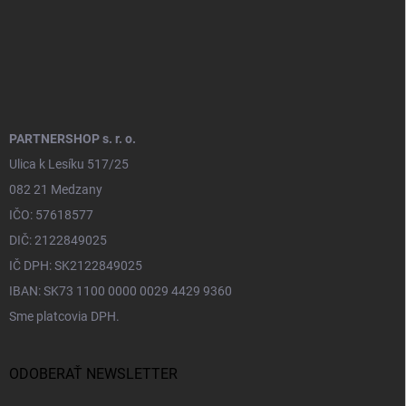
PARTNERSHOP s. r. o.
Ulica k Lesíku 517/25
082 21 Medzany
IČO: 57618577
DIČ: 2122849025
IČ DPH: SK2122849025
IBAN: SK73 1100 0000 0029 4429 9360
Sme platcovia DPH.
ODOBERAŤ NEWSLETTER