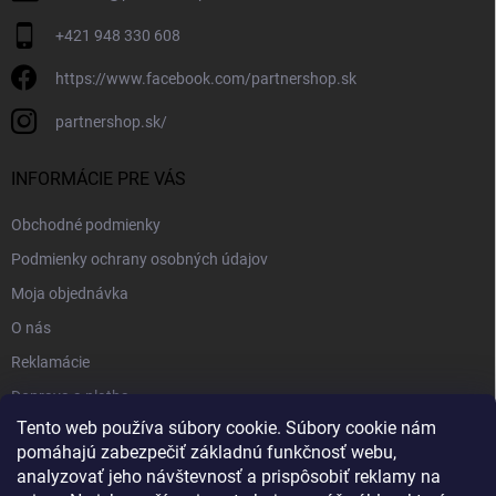
+421 948 330 608
https://www.facebook.com/partnershop.sk
partnershop.sk/
INFORMÁCIE PRE VÁS
Obchodné podmienky
Podmienky ochrany osobných údajov
Moja objednávka
O nás
Reklamácie
Doprava a platba
Tento web používa súbory cookie. Súbory cookie nám
Kontakt
pomáhajú zabezpečiť základnú funkčnosť webu,
Blog
analyzovať jeho návštevnosť a prispôsobiť reklamy na