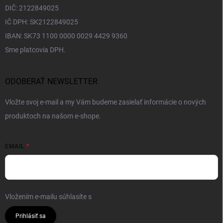
DIČ: 2122849025
IČ DPH: SK2122849025
IBAN: SK73 1100 0000 0029 4429 9360
Sme platcovia DPH.
ODOBERAŤ NEWSLETTER
Vložte svoj e-mail a my Vám budeme zasielať informácie o nových
produktoch na našom e-shope.
EMAIL
Vložením e-mailu súhlasíte s
podmienkami ochrany osobných údajov
Prihlásiť sa