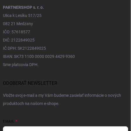
PARTNERSHOP s. r. o.
Ulica k Lesíku 517/25
082 21 Medzany
IČO: 57618577
DIČ: 2122849025
IČ DPH: SK2122849025
IBAN: SK73 1100 0000 0029 4429 9360
Sme platcovia DPH.
ODOBERAŤ NEWSLETTER
Vložte svoj e-mail a my Vám budeme zasielať informácie o nových
produktoch na našom e-shope.
EMAIL