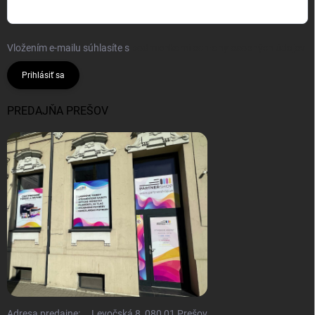
Vložením e-mailu súhlasíte s
podmienkami ochrany osobných údajov
Prihlásiť sa
PREDAJŇA PREŠOV
Adresa predajne:
Levočská 8, 080 01 Prešov