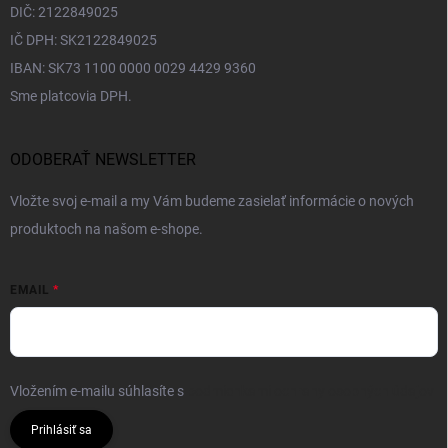
DIČ: 2122849025
IČ DPH: SK2122849025
IBAN: SK73 1100 0000 0029 4429 9360
Sme platcovia DPH.
ODOBERAŤ NEWSLETTER
Vložte svoj e-mail a my Vám budeme zasielať informácie o nových
produktoch na našom e-shope.
EMAIL
Vložením e-mailu súhlasíte s
podmienkami ochrany osobných údajov
Prihlásiť sa