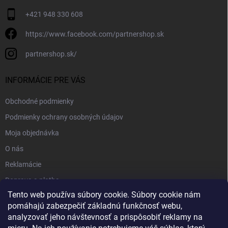
+421 948 330 608
https://www.facebook.com/partnershop.sk
partnershop.sk/
INFORMÁCIE PRE VÁS
Obchodné podmienky
Podmienky ochrany osobných údajov
Moja objednávka
O nás
Reklamácie
Doprava a platba
Tento web používa súbory cookie. Súbory cookie nám
Kontakt
pomáhajú zabezpečiť základnú funkčnosť webu,
Blog
analyzovať jeho návštevnosť a prispôsobiť reklamy na