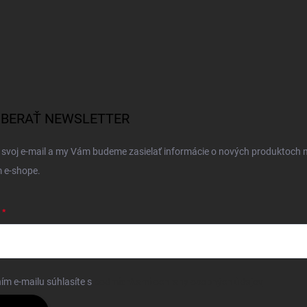
BERAŤ NEWSLETTER
 svoj e-mail a my Vám budeme zasielať informácie o nových produktoch 
 e-shope.
ím e-mailu súhlasíte s
podmienkami ochrany osobných údajov