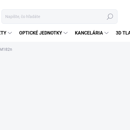
Hľadať
ETY
OPTICKÉ JEDNOTKY
KANCELÁRIA
3D TL
P M182n