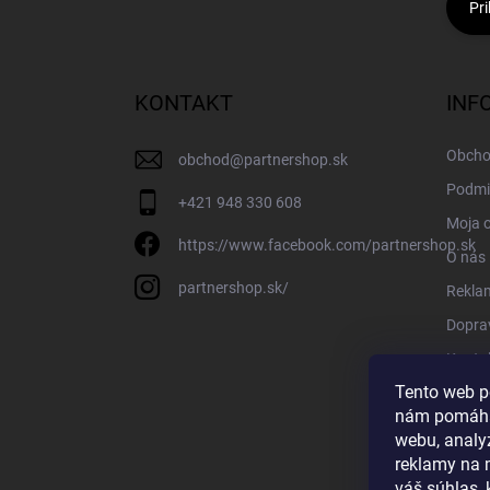
Pri
KONTAKT
INF
Obcho
obchod
@
partnershop.sk
Podmi
+421 948 330 608
Moja 
https://www.facebook.com/partnershop.sk
O nás
partnershop.sk/
Rekla
Doprav
Konta
Tento web p
Blog
nám pomáha
webu, analy
reklamy na 
váš súhlas,