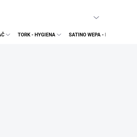
PRÁZDNY KOŠÍK
NÁKUPNÝ
KOŠÍK
AČ
TORK - HYGIENA
SATINO WEPA - NÁPLNE A Z