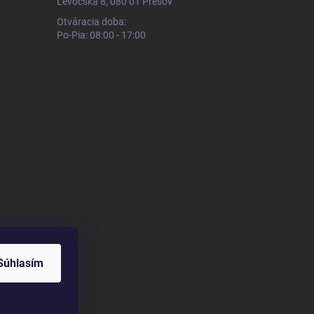
Levočská 8, 080 01 Prešov
Otváracia doba:
Po-Pia: 08:00 - 17:00
Súhlasím