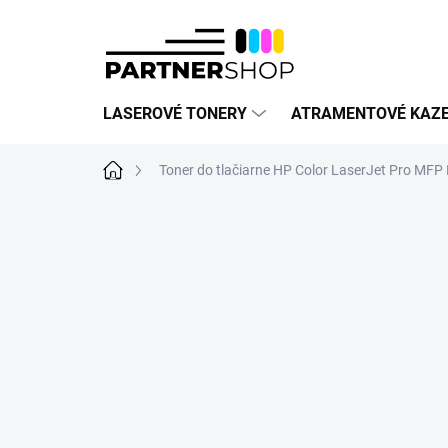
Prejsť
na
obsah
LASEROVÉ TONERY
ATRAMENTOVÉ KAZ
Domov
Toner do tlačiarne HP Color LaserJet Pro MF