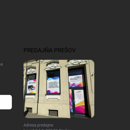
PREDAJŇA PREŠOV
na
Adresa predajne: