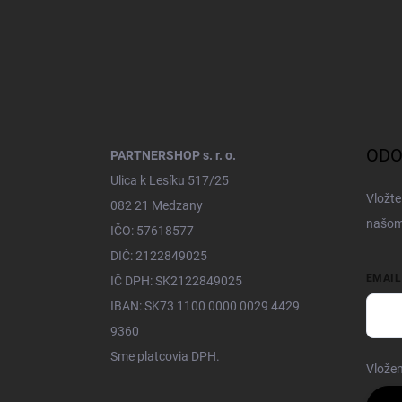
Z
á
p
ä
t
i
e
ODO
PARTNERSHOP s. r. o.
Ulica k Lesíku 517/25
Vložte
082 21 Medzany
našom
IČO: 57618577
DIČ: 2122849025
EMAIL
IČ DPH: SK2122849025
IBAN: SK73 1100 0000 0029 4429
9360
Sme platcovia DPH.
Vložen