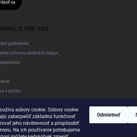
hlásiť sa
ORMÁCIE PRE VÁS
dné podmienky
enky ochrany osobných údajov
objednávka
mácie
a a platba
kt
oužíva súbory cookie. Súbory cookie
Odmietnuť
jú zabezpečiť základnú funkčnosť
zovať jeho návštevnosť a prispôsobiť
mieru. Na ich používanie potrebujeme
 ktorý môžete kedykoľvek zmeniť