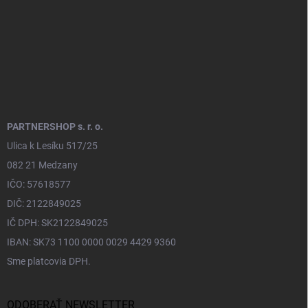
e
PARTNERSHOP s. r. o.
Ulica k Lesíku 517/25
082 21 Medzany
IČO: 57618577
DIČ: 2122849025
IČ DPH: SK2122849025
IBAN: SK73 1100 0000 0029 4429 9360
Sme platcovia DPH.
ODOBERAŤ NEWSLETTER