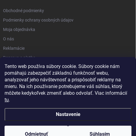
Obchodné podmienky
Podmienky ochrany osobných údajov
Moja objednávka
O nás
Reklamácie
Doprava a platba
Tento web používa súbory cookie. Súbory cookie nám
Kontakt
pomáhajú zabezpečiť základnú funkčnosť webu,
Blog
analyzovať jeho návštevnosť a prispôsobiť reklamy na
mieru. Na ich používanie potrebujeme váš súhlas, ktorý
môžete kedykoľvek zmeniť alebo odvolať. Viac informácií
tu
.
Nastavenie
Copyright 2026
PartnerShop.sk
. Všetky práva vyhradené.
Upraviť
nastavenie cookies
Odmietnuť
Súhlasím