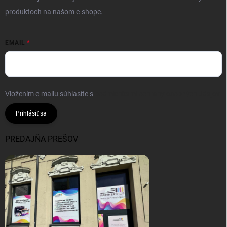
produktoch na našom e-shope.
EMAIL
Vložením e-mailu súhlasíte s
podmienkami ochrany osobných údajov
Prihlásiť sa
PREDAJŇA PREŠOV