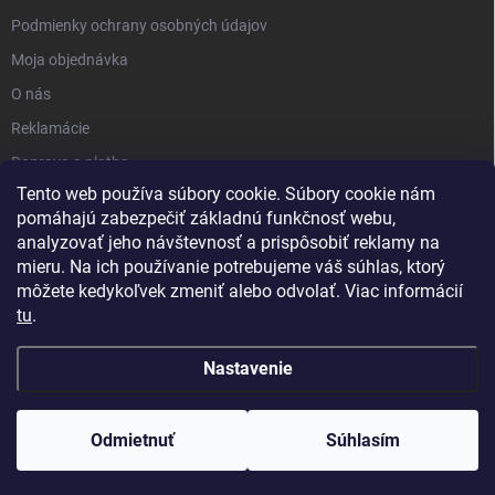
Podmienky ochrany osobných údajov
Moja objednávka
O nás
Reklamácie
Doprava a platba
Tento web používa súbory cookie. Súbory cookie nám
Kontakt
pomáhajú zabezpečiť základnú funkčnosť webu,
Blog
analyzovať jeho návštevnosť a prispôsobiť reklamy na
mieru. Na ich používanie potrebujeme váš súhlas, ktorý
môžete kedykoľvek zmeniť alebo odvolať. Viac informácií
tu
.
Nastavenie
Copyright 2026
PartnerShop.sk
. Všetky práva vyhradené.
Upraviť
nastavenie cookies
Odmietnuť
Súhlasím
Vytvoril Shoptet