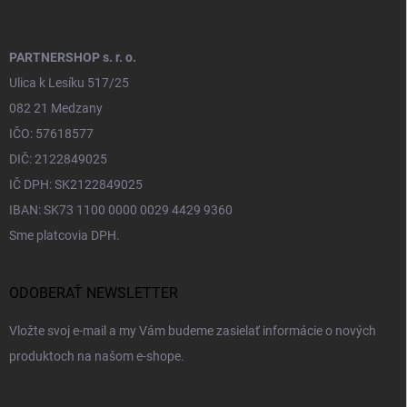
PARTNERSHOP s. r. o.
Ulica k Lesíku 517/25
082 21 Medzany
IČO: 57618577
DIČ: 2122849025
IČ DPH: SK2122849025
IBAN: SK73 1100 0000 0029 4429 9360
Sme platcovia DPH.
ODOBERAŤ NEWSLETTER
Vložte svoj e-mail a my Vám budeme zasielať informácie o nových
produktoch na našom e-shope.